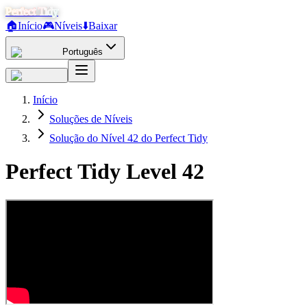
Perfect Tidy
🏠
Início
🎮
Níveis
⬇️
Baixar
Português
Início
Soluções de Níveis
Solução do Nível 42 do Perfect Tidy
Perfect Tidy Level
42