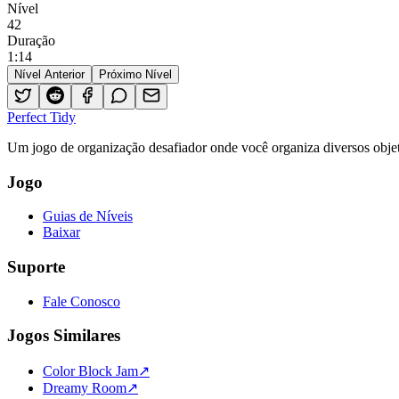
Nível
42
Duração
1
:
14
Nível Anterior
Próximo Nível
Perfect Tidy
Um jogo de organização desafiador onde você organiza diversos objet
Jogo
Guias de Níveis
Baixar
Suporte
Fale Conosco
Jogos Similares
Color Block Jam
↗️
Dreamy Room
↗️