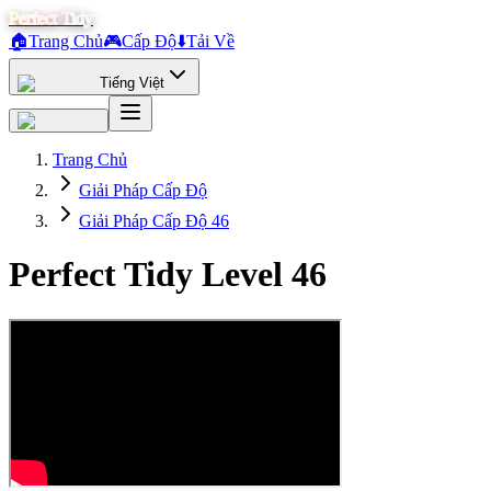
Perfect Tidy
🏠
Trang Chủ
🎮
Cấp Độ
⬇️
Tải Về
Tiếng Việt
Trang Chủ
Giải Pháp Cấp Độ
Giải Pháp Cấp Độ 46
Perfect Tidy Level
46