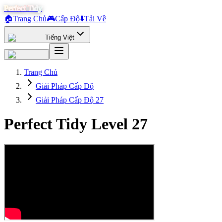
Perfect Tidy
🏠
Trang Chủ
🎮
Cấp Độ
⬇️
Tải Về
Tiếng Việt
Trang Chủ
Giải Pháp Cấp Độ
Giải Pháp Cấp Độ 27
Perfect Tidy Level
27