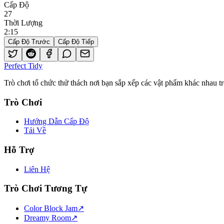
Cấp Độ
27
Thời Lượng
2
:
15
Cấp Độ Trước
Cấp Độ Tiếp
Perfect Tidy
Trò chơi tổ chức thử thách nơi bạn sắp xếp các vật phẩm khác nhau 
Trò Chơi
Hướng Dẫn Cấp Độ
Tải Về
Hỗ Trợ
Liên Hệ
Trò Chơi Tương Tự
Color Block Jam
↗️
Dreamy Room
↗️