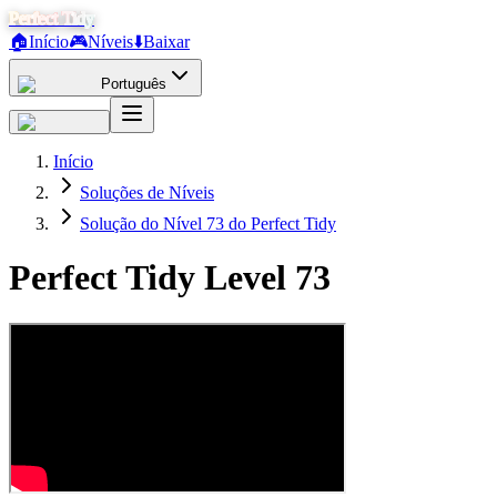
Perfect Tidy
🏠
Início
🎮
Níveis
⬇️
Baixar
Português
Início
Soluções de Níveis
Solução do Nível 73 do Perfect Tidy
Perfect Tidy Level
73