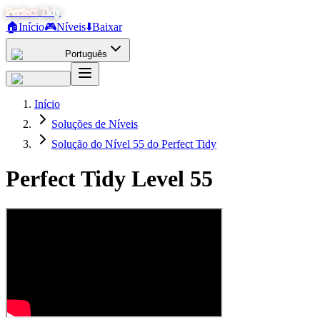
Perfect Tidy
🏠
Início
🎮
Níveis
⬇️
Baixar
Português
Início
Soluções de Níveis
Solução do Nível 55 do Perfect Tidy
Perfect Tidy Level
55