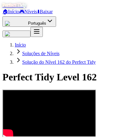
Perfect Tidy
🏠
Início
🎮
Níveis
⬇️
Baixar
Português
Início
Soluções de Níveis
Solução do Nível 162 do Perfect Tidy
Perfect Tidy Level
162