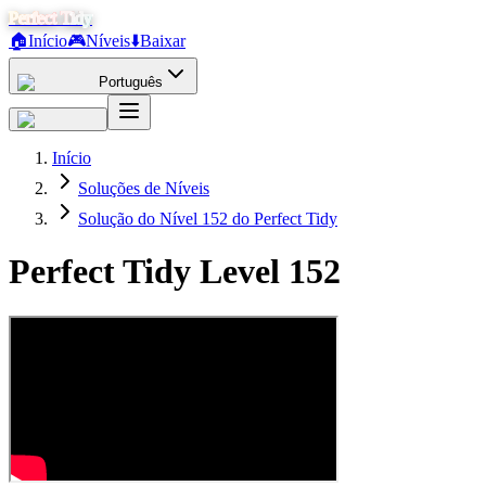
Perfect Tidy
🏠
Início
🎮
Níveis
⬇️
Baixar
Português
Início
Soluções de Níveis
Solução do Nível 152 do Perfect Tidy
Perfect Tidy Level
152