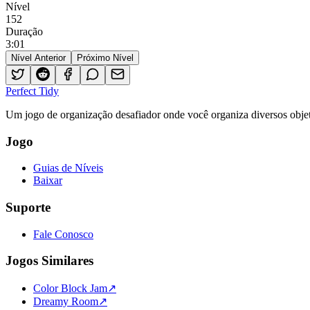
Nível
152
Duração
3
:
01
Nível Anterior
Próximo Nível
Perfect Tidy
Um jogo de organização desafiador onde você organiza diversos objet
Jogo
Guias de Níveis
Baixar
Suporte
Fale Conosco
Jogos Similares
Color Block Jam
↗️
Dreamy Room
↗️