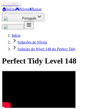
Perfect Tidy
🏠
Início
🎮
Níveis
⬇️
Baixar
Português
Início
Soluções de Níveis
Solução do Nível 148 do Perfect Tidy
Perfect Tidy Level
148