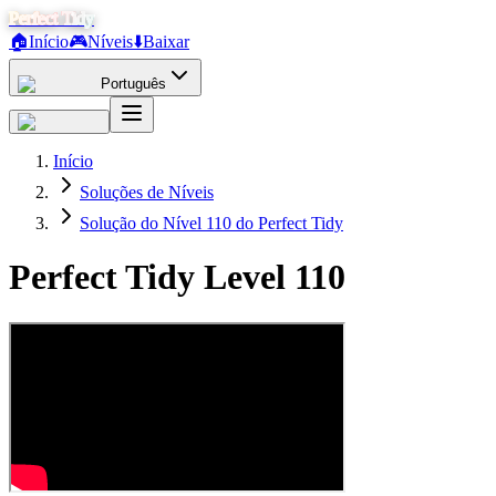
Perfect Tidy
🏠
Início
🎮
Níveis
⬇️
Baixar
Português
Início
Soluções de Níveis
Solução do Nível 110 do Perfect Tidy
Perfect Tidy Level
110