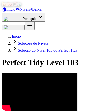
Perfect Tidy
🏠
Início
🎮
Níveis
⬇️
Baixar
Português
Início
Soluções de Níveis
Solução do Nível 103 do Perfect Tidy
Perfect Tidy Level
103