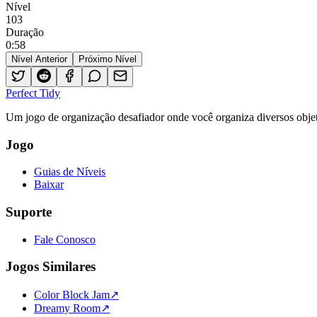
Nível
103
Duração
0
:
58
Nível Anterior
Próximo Nível
Perfect Tidy
Um jogo de organização desafiador onde você organiza diversos objet
Jogo
Guias de Níveis
Baixar
Suporte
Fale Conosco
Jogos Similares
Color Block Jam
↗️
Dreamy Room
↗️