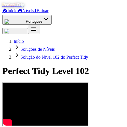
Perfect Tidy
🏠
Início
🎮
Níveis
⬇️
Baixar
Português
Início
Soluções de Níveis
Solução do Nível 102 do Perfect Tidy
Perfect Tidy Level
102