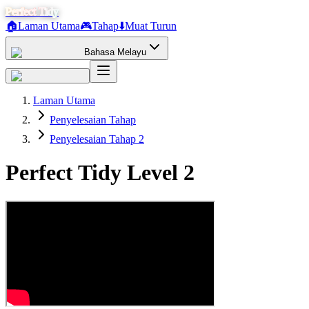
Perfect Tidy
🏠
Laman Utama
🎮
Tahap
⬇️
Muat Turun
Bahasa Melayu
Laman Utama
Penyelesaian Tahap
Penyelesaian Tahap 2
Perfect Tidy Level
2