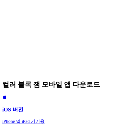
가장 어려운 레벨을 마스터하세요
난이도
Expert
평균 시간
20-30 min
활성 플레이어
2K+
사용자 평점
5
컬러 블록 잼 모바일 앱 다운로드
iOS 버전
iPhone 및 iPad 기기용