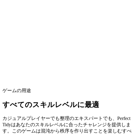
ゲームの用途
すべてのスキルレベルに最適
カジュアルプレイヤーでも整理のエキスパートでも、Perfect
Tidyはあなたのスキルレベルに合ったチャレンジを提供しま
す。このゲームは混沌から秩序を作り出すことを楽しむすべ