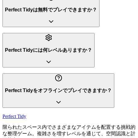
Perfect Tidyは無料でプレイできますか？
Perfect Tidyには何レベルありますか？
Perfect Tidyをオフラインでプレイできますか？
Perfect Tidy
限られたスペース内でさまざまなアイテムを配置する挑戦的
な整理ゲーム。複雑さを増すレベルを通じて、空間認識と計