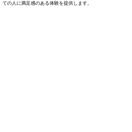
ての人に満足感のある体験を提供します。
カジュアルな楽しみ
簡単なレベルで短時間のゲームセッションやリラクゼーショ
ンに最適
難易度
Beginner
平均時間
5-10 min
アクティブプレイヤー
10K+
ユーザー評価
4.8
脳の挑戦