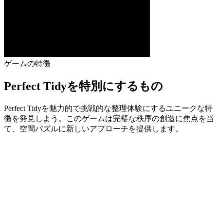
ゲームの特徴
Perfect Tidyを特別にするもの
Perfect Tidyを魅力的で挑戦的な整理体験にするユニークな特
徴を発見しよう。このゲームは完璧な秩序の創造に焦点を当
て、空間パズルに新しいアプローチを提供します。