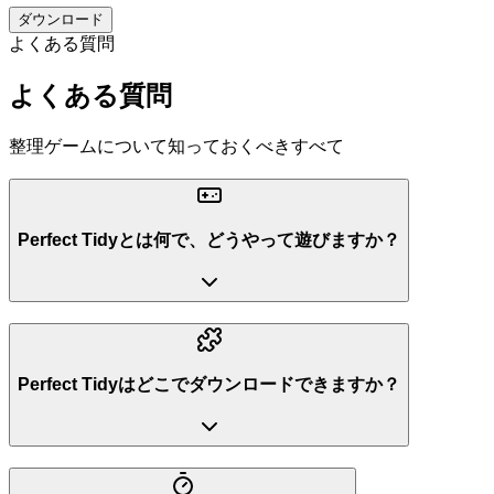
ダウンロード
よくある質問
よくある質問
整理ゲームについて知っておくべきすべて
Perfect Tidyとは何で、どうやって遊びますか？
Perfect Tidyはどこでダウンロードできますか？