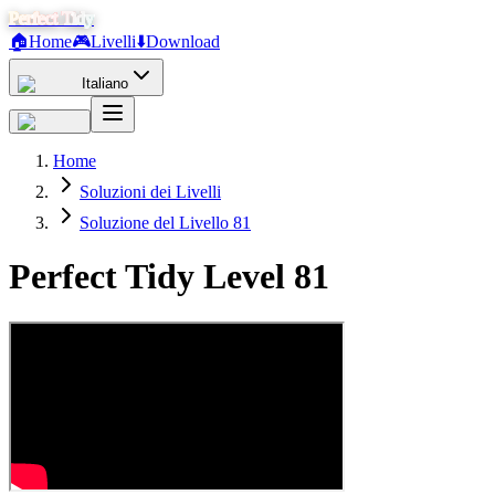
Perfect Tidy
🏠
Home
🎮
Livelli
⬇️
Download
Italiano
Home
Soluzioni dei Livelli
Soluzione del Livello 81
Perfect Tidy Level
81