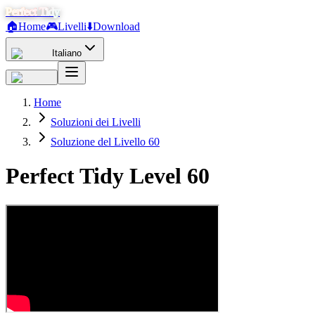
Perfect Tidy
🏠
Home
🎮
Livelli
⬇️
Download
Italiano
Home
Soluzioni dei Livelli
Soluzione del Livello 60
Perfect Tidy Level
60