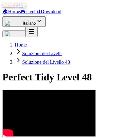
Perfect Tidy
🏠
Home
🎮
Livelli
⬇️
Download
Italiano
Home
Soluzioni dei Livelli
Soluzione del Livello 48
Perfect Tidy Level
48