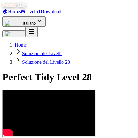
Perfect Tidy
🏠
Home
🎮
Livelli
⬇️
Download
Italiano
Home
Soluzioni dei Livelli
Soluzione del Livello 28
Perfect Tidy Level
28