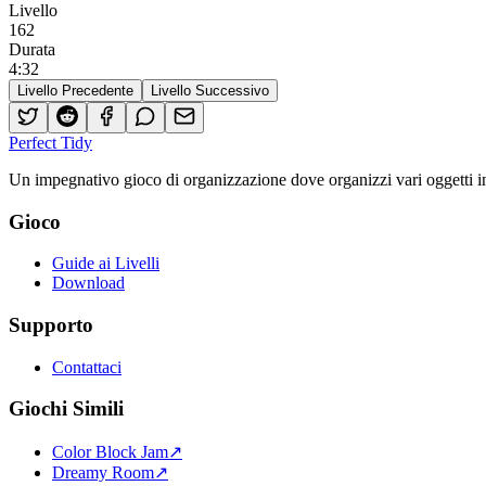
Livello
162
Durata
4
:
32
Livello Precedente
Livello Successivo
Perfect Tidy
Un impegnativo gioco di organizzazione dove organizzi vari oggetti in sp
Gioco
Guide ai Livelli
Download
Supporto
Contattaci
Giochi Simili
Color Block Jam
↗️
Dreamy Room
↗️