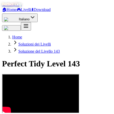
Perfect Tidy
🏠
Home
🎮
Livelli
⬇️
Download
Italiano
Home
Soluzioni dei Livelli
Soluzione del Livello 143
Perfect Tidy Level
143