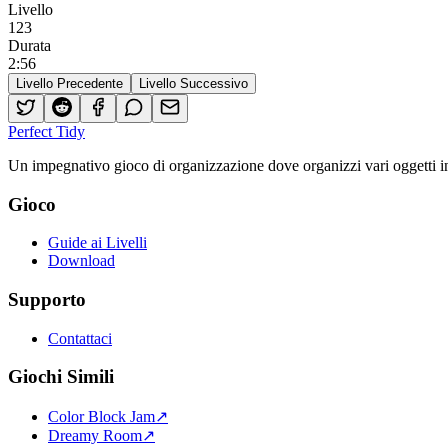
Livello
123
Durata
2
:
56
Livello Precedente
Livello Successivo
Perfect Tidy
Un impegnativo gioco di organizzazione dove organizzi vari oggetti in sp
Gioco
Guide ai Livelli
Download
Supporto
Contattaci
Giochi Simili
Color Block Jam
↗️
Dreamy Room
↗️