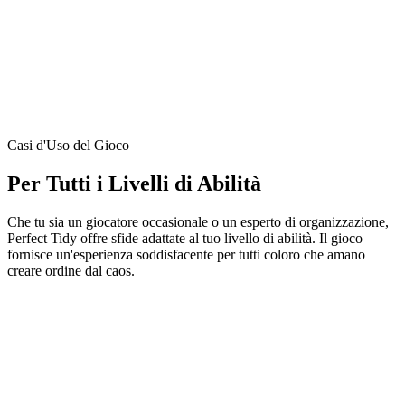
Casi d'Uso del Gioco
Per Tutti i Livelli di Abilità
Che tu sia un giocatore occasionale o un esperto di organizzazione,
Perfect Tidy offre sfide adattate al tuo livello di abilità. Il gioco
fornisce un'esperienza soddisfacente per tutti coloro che amano
creare ordine dal caos.
Divertimento Casual
Perfetto per sessioni di gioco rapide e rilassanti con livelli semplici
Difficoltà