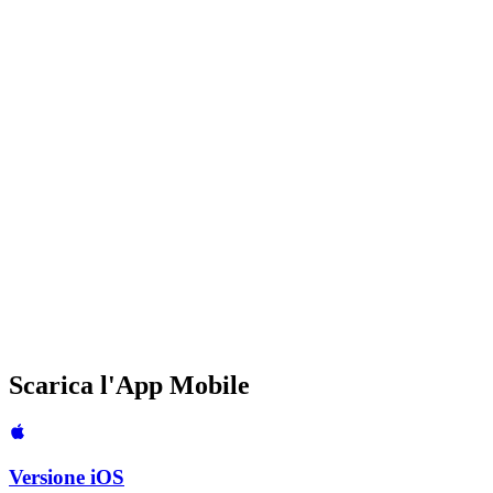
4.9
Modalità Esperto
Padroneggia i livelli più difficili con un'organizzazione perfetta
Difficoltà
Expert
Tempo Medio
20-30 min
Giocatori Attivi
2K+
Valutazione Utenti
5
Scarica l'App Mobile
Versione iOS