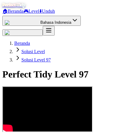
Perfect Tidy
🏠
Beranda
🎮
Level
⬇️
Unduh
Bahasa Indonesia
Beranda
Solusi Level
Solusi Level 97
Perfect Tidy Level
97