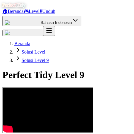
Perfect Tidy
🏠
Beranda
🎮
Level
⬇️
Unduh
Bahasa Indonesia
Beranda
Solusi Level
Solusi Level 9
Perfect Tidy Level
9