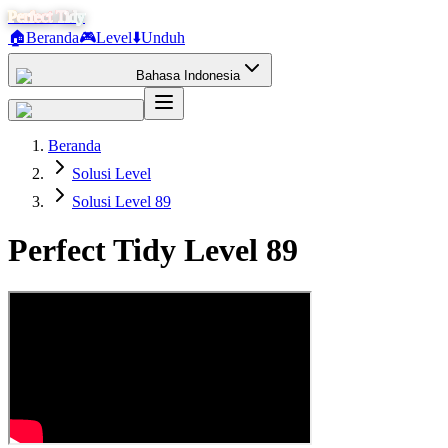
Perfect Tidy
🏠
Beranda
🎮
Level
⬇️
Unduh
Bahasa Indonesia
Beranda
Solusi Level
Solusi Level 89
Perfect Tidy Level
89