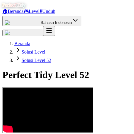
Perfect Tidy
🏠
Beranda
🎮
Level
⬇️
Unduh
Bahasa Indonesia
Beranda
Solusi Level
Solusi Level 52
Perfect Tidy Level
52