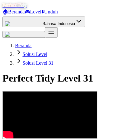
Perfect Tidy
🏠
Beranda
🎮
Level
⬇️
Unduh
Bahasa Indonesia
Beranda
Solusi Level
Solusi Level 31
Perfect Tidy Level
31