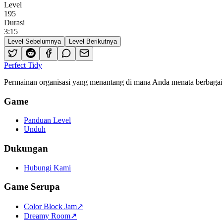
Level
195
Durasi
3
:
15
Level Sebelumnya
Level Berikutnya
Perfect Tidy
Permainan organisasi yang menantang di mana Anda menata berbagai i
Game
Panduan Level
Unduh
Dukungan
Hubungi Kami
Game Serupa
Color Block Jam
↗️
Dreamy Room
↗️