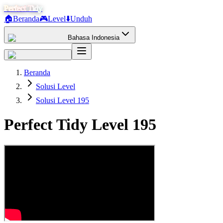
Perfect Tidy
🏠
Beranda
🎮
Level
⬇️
Unduh
Bahasa Indonesia
Beranda
Solusi Level
Solusi Level 195
Perfect Tidy Level
195