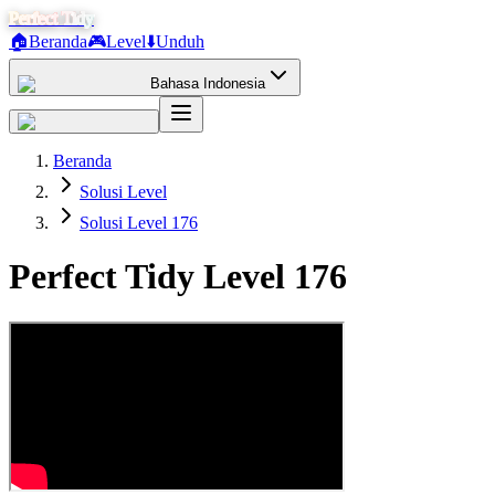
Perfect Tidy
🏠
Beranda
🎮
Level
⬇️
Unduh
Bahasa Indonesia
Beranda
Solusi Level
Solusi Level 176
Perfect Tidy Level
176