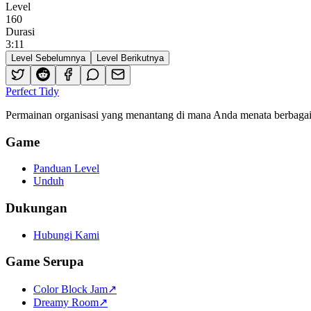
Level
160
Durasi
3
:
11
Level Sebelumnya
Level Berikutnya
Perfect Tidy
Permainan organisasi yang menantang di mana Anda menata berbagai i
Game
Panduan Level
Unduh
Dukungan
Hubungi Kami
Game Serupa
Color Block Jam
↗️
Dreamy Room
↗️