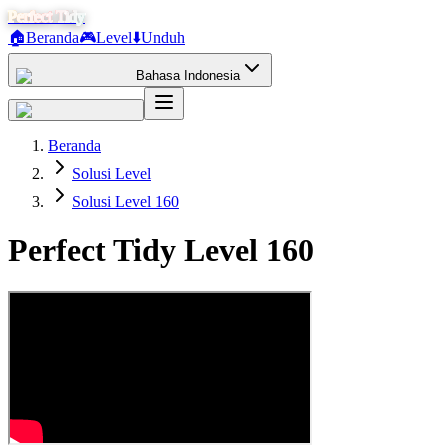
Perfect Tidy
🏠
Beranda
🎮
Level
⬇️
Unduh
Bahasa Indonesia
Beranda
Solusi Level
Solusi Level 160
Perfect Tidy Level
160