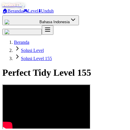
Perfect Tidy
🏠
Beranda
🎮
Level
⬇️
Unduh
Bahasa Indonesia
Beranda
Solusi Level
Solusi Level 155
Perfect Tidy Level
155