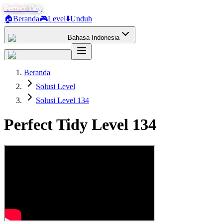
Perfect Tidy
🏠
Beranda
🎮
Level
⬇️
Unduh
Bahasa Indonesia
Beranda
Solusi Level
Solusi Level 134
Perfect Tidy Level
134