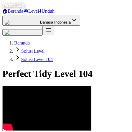
Perfect Tidy
🏠
Beranda
🎮
Level
⬇️
Unduh
Bahasa Indonesia
Beranda
Solusi Level
Solusi Level 104
Perfect Tidy Level
104