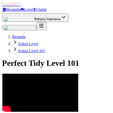
Perfect Tidy
🏠
Beranda
🎮
Level
⬇️
Unduh
Bahasa Indonesia
Beranda
Solusi Level
Solusi Level 101
Perfect Tidy Level
101