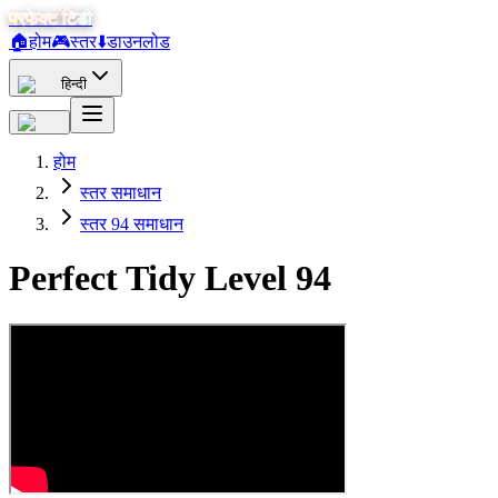
परफेक्ट टिडी
🏠
होम
🎮
स्तर
⬇️
डाउनलोड
हिन्दी
होम
स्तर समाधान
स्तर 94 समाधान
Perfect Tidy Level
94