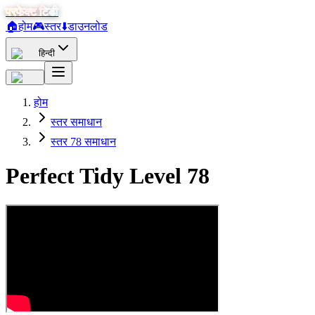
परफेक्ट टिडी
🏠
होम
🎮
स्तर
⬇️
डाउनलोड
हिन्दी
होम
स्तर समाधान
स्तर 78 समाधान
Perfect Tidy Level
78