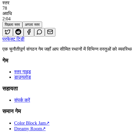
स्तर
78
अवधि
2
:
04
पिछला स्तर
अगला स्तर
परफेक्ट टिडी
एक चुनौतीपूर्ण संगठन गेम जहाँ आप सीमित स्थानों में विभिन्न वस्तुओं को व्य
गेम
स्तर गाइड
डाउनलोड
सहायता
संपर्क करें
समान गेम
Color Block Jam
↗️
Dreamy Room
↗️