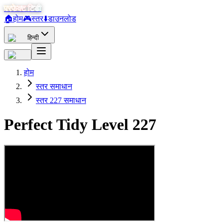
परफेक्ट टिडी
🏠
होम
🎮
स्तर
⬇️
डाउनलोड
हिन्दी
होम
स्तर समाधान
स्तर 227 समाधान
Perfect Tidy Level
227