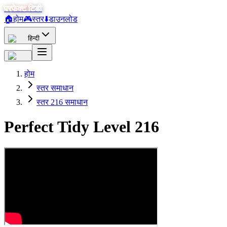
परफेक्ट टिडी
🏠
होम
🎮
स्तर
⬇️
डाउनलोड
हिन्दी
होम
स्तर समाधान
स्तर 216 समाधान
Perfect Tidy Level
216