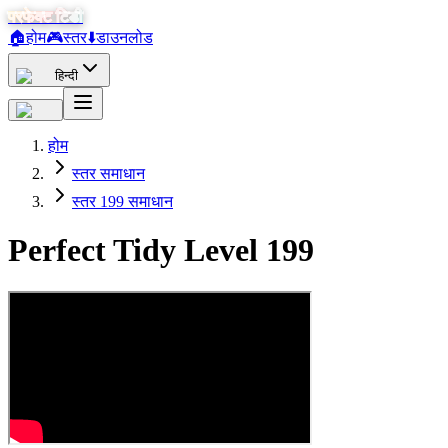
परफेक्ट टिडी
🏠
होम
🎮
स्तर
⬇️
डाउनलोड
हिन्दी
होम
स्तर समाधान
स्तर 199 समाधान
Perfect Tidy Level
199