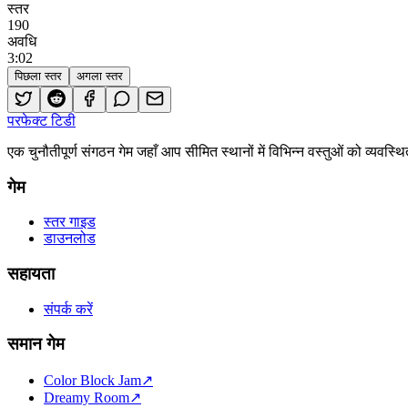
स्तर
190
अवधि
3
:
02
पिछला स्तर
अगला स्तर
परफेक्ट टिडी
एक चुनौतीपूर्ण संगठन गेम जहाँ आप सीमित स्थानों में विभिन्न वस्तुओं को व्य
गेम
स्तर गाइड
डाउनलोड
सहायता
संपर्क करें
समान गेम
Color Block Jam
↗️
Dreamy Room
↗️