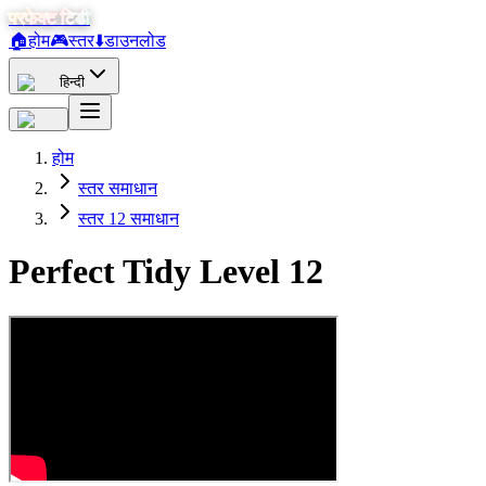
परफेक्ट टिडी
🏠
होम
🎮
स्तर
⬇️
डाउनलोड
हिन्दी
होम
स्तर समाधान
स्तर 12 समाधान
Perfect Tidy Level
12