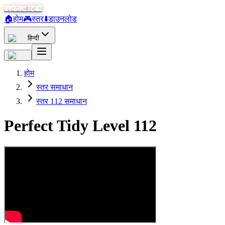
परफेक्ट टिडी
🏠
होम
🎮
स्तर
⬇️
डाउनलोड
हिन्दी
होम
स्तर समाधान
स्तर 112 समाधान
Perfect Tidy Level
112