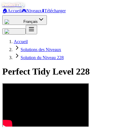
Perfect Tidy
🏠
Accueil
🎮
Niveaux
⬇️
Télécharger
Français
Accueil
Solutions des Niveaux
Solution du Niveau 228
Perfect Tidy Level
228