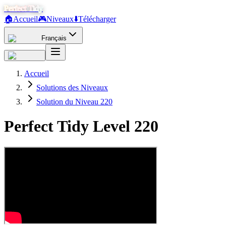
Perfect Tidy
🏠
Accueil
🎮
Niveaux
⬇️
Télécharger
Français
Accueil
Solutions des Niveaux
Solution du Niveau 220
Perfect Tidy Level
220