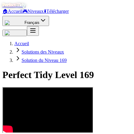
Perfect Tidy
🏠
Accueil
🎮
Niveaux
⬇️
Télécharger
Français
Accueil
Solutions des Niveaux
Solution du Niveau 169
Perfect Tidy Level
169