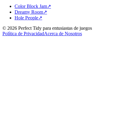
Color Block Jam
↗️
Dreamy Room
↗️
Hole People
↗️
©
2026
Perfect Tidy
para entusiastas de juegos
Política de Privacidad
Acerca de Nosotros