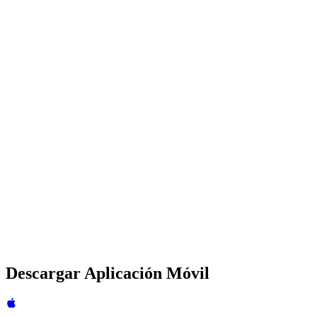
Valoración de Usuarios
4.9
Modo Experto
Domina los niveles más difíciles con una organización perfecta
Dificultad
Expert
Tiempo Promedio
20-30 min
Jugadores Activos
2K+
Valoración de Usuarios
5
Descargar Aplicación Móvil