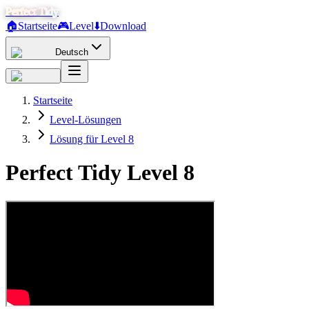
Perfect Tidy
🏠
Startseite
🎮
Level
⬇️
Download
Deutsch
Startseite
Level-Lösungen
Lösung für Level 8
Perfect Tidy Level
8