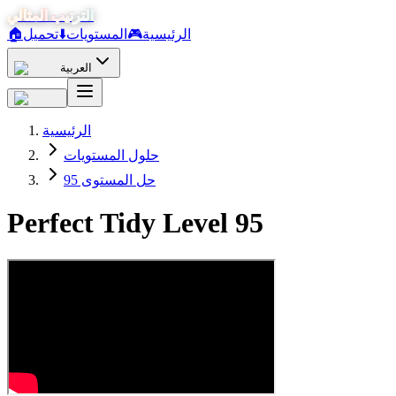
الترتيب المثالي
الرئيسية
🎮
المستويات
⬇️
تحميل
🏠
العربية
الرئيسية
حلول المستويات
حل المستوى 95
Perfect Tidy Level
95