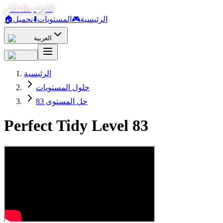
الترتيب المثالي
الرئيسية
🎮
المستويات
⬇️
تحميل
🏠
العربية
الرئيسية
حلول المستويات
حل المستوى 83
Perfect Tidy Level
83